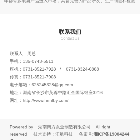
年都有多项新产品进入市场，具备完善的产品研发、生产制造和检测
能力。主导产品有：中开泵（S、SA、SAP、SLA、DK、NS型
等），卧式单级单吸离心泵（IS、IH、IY、IR、R、Y、IN型等），
卧式多级泵（D、DG、ZDP、DY、DF、DM型等），立式多级泵
联系我们
（DL、DLR型等），立式管道泵（ISG、IHG、IRG、IYG型等）、
Contact Us
全自动恒压供水系统以及污水泵、泥浆泵、渣浆泵、和砂泵等，产品
遍及全 国以及出口东南亚、中东、非洲。
联系人：周总
公司在全国多个城市设立了销售服务分支机构，负责开拓市场和
手机：135-0743-5511
质量跟踪，把市场信息和客户意见及时准确的反馈到总部。公司本着
座机：0731-8521-7928 /
0731-8324-0888
科技兴企，诚信服务的宗旨，尊重人才，以人为本的管理信念。将一
传真：0731-8521-7908
如既往地为用户提供可靠、先进、更有价值、更优良的产品，以更优
电子邮箱：625245328@qq.com
质服务，赢得用户的信任和支持，用湖南南泵人的科技和智慧创造自
地址：湖南省长沙市芙蓉中路汇金国际银座3216
己的品牌，与国内外各界开展广泛合作，在世纪中不断前进、发展。
网址：http://www.hnnfby.com/
Powered by 湖南南方泵业制造有限公司 All right
reserved 技术支持：汇航科技 备案号:
湘I
C
P备19
004244