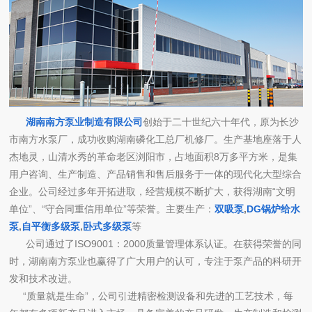
湖南南方泵业制造有限公司
创始于二十世纪六十年代，原为长沙
市南方水泵厂，成功收购湖南磷化工总厂机修厂。生产基地座落于人
杰地灵，山清水秀的革命老区浏阳市，占地面积8万多平方米，是集
用户咨询、生产制造、产品销售和售后服务于一体的现代化大型综合
企业。公司经过多年开拓进取，经营规模不断扩大，获得湖南“文明
单位”、“守合同重信用单位”等荣誉。主要生产：
双吸泵
,
DG锅炉给水
泵
,
自平衡多级泵
,
卧式多级泵
等
公司通过了ISO9001：2000质量管理体系认证。在获得荣誉的同
时，湖南南方泵业也赢得了广大用户的认可，专注于泵产品的科研开
发和技术改进。
“质量就是生命”，公司引进精密检测设备和先进的工艺技术，每