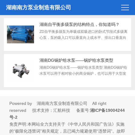
湖南南方泵业制造有限公司
湖南自平衡多级泵的结构特点，你知道吗？
ZD自平衡多级泵为单吸或双吸进口的卧式节段式多级离
心泵，泵的吸入口可以垂直向上或水平、排出口垂直向
上布置。主要有：进水段、中段、出水段、次级进水
段、正导叶、反导叶、正叶轮、反叶轮、轴、节流、减
压装置、挡...
湖南DG锅炉给水泵——锅炉给水泵类型
湖南DG锅炉给水泵——锅炉给水泵类型 湖南DG锅炉给
水泵可以用于相对较小的商业锅炉，也可以用于大型发
电厂。为此，小型锅炉可以使用多种类型的泵。然而，
较大的发电厂普遍使用两端支撑的多级离心泵。 常见的
锅炉给...
Powered by 湖南南方泵业制造有限公司 All right
reserved 技术支持：汇航科技 备案号:
湘I
C
P备19
004244
号-2
免责声明:本网站全力支持关于《中华人民共和国广告法》实施
的“极限化违禁词”相关规定，且已竭力规避使用“违禁词”。故即