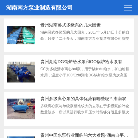
湖南南方泵业制造有限公司
贵州湖南卧式多级泵的几大因素
湖南卧式多级泵的几大因素，2017年5月14日十分的自
豪，只要了二十多天，湖南南方泵业制造有限公司就交
接了高难度的船用海水泵，目前，凭借雄厚的技术实力
和******的泵制造经验，国内******多级泵制造商湖南南
方泵业制造...
贵州湖南DG锅炉给水泵和GC锅炉给水泵有什么区别
GC为多级清水离心bai泵，用于锅炉du给水，矿山给排
水用，温度小于100℃zhi湖南DG锅炉给水泵为次高压
锅炉给水泵，dao结构为多级清水离心泵，仅用于锅炉
给水，耐压和可靠性很高，温度小于160℃，比前者
贵。锅炉是一种...
贵州多级离心泵的具体优势有哪些呢?-湖南双吸泵
多级离心泵与单级泵相比较大的去呗在于多级泵的叶轮
数量较多，所以其进行吸水和压水时能够分段且多级次
进行，也可以将水在压力下扬到较高的位置，所以多级
离心泵可以应用到更多的生产领域。那么，多级离心泵
的具体优...
贵州中国水泵行业面临的六大难题-湖南自平衡多级泵