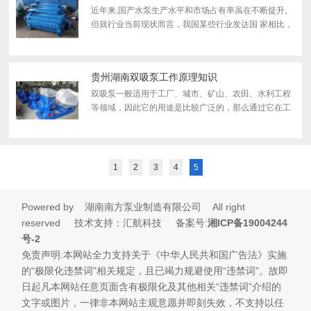
近年来,国产水泵生产水平和市场占有率虽在不断提升,
但就行业当前现状而言，我国某些行业发达国 家相比，
依然存在差距。特别是企业自主开发能力薄弱，国民经
济发展所急需的技术含量高、附加值高的产品核心技术
尚未掌握...
贵州湖南双吸泵工作原理知识
双吸泵一般适用于工厂、城市、矿山、农田、水利工程
等领域，因此它的用途是比较广泛的，那么通过它在工
作上的高效率，我们需要掌握的除了它的性能，还需要
对它的原理有个整体的理解，那么接下来我们就一起来
看一下。...
1
2
3
4
5
Powered by 湖南南方泵业制造有限公司 All right
reserved 技术支持：汇航科技 备案号:
湘I
C
P备19
004244
号-2
免责声明:本网站全力支持关于《中华人民共和国广告法》实施
的“极限化违禁词”相关规定，且已竭力规避使用“违禁词”。故即
日起凡本网站任意页面含有极限化及其他相关“违禁词”介绍的
文字或图片，一律非本网站主观意愿并即刻失效，不支持以任