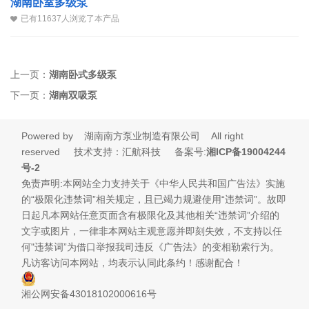
湖南卧室多级泵
已有11637人浏览了本产品
上一页：
湖南卧式多级泵
下一页：
湖南双吸泵
Powered by 湖南南方泵业制造有限公司 All right
reserved 技术支持：汇航科技 备案号:
湘I
C
P备19
004244
号-2
免责声明:本网站全力支持关于《中华人民共和国广告法》实施
的“极限化违禁词”相关规定，且已竭力规避使用“违禁词”。故即
日起凡本网站任意页面含有极限化及其他相关“违禁词”介绍的
文字或图片，一律非本网站主观意愿并即刻失效，不支持以任
何"违禁词”为借口举报我司违反《广告法》的变相勒索行为。
凡访客访问本网站，均表示认同此条约！感谢配合！
湘公网安备43018102000616号