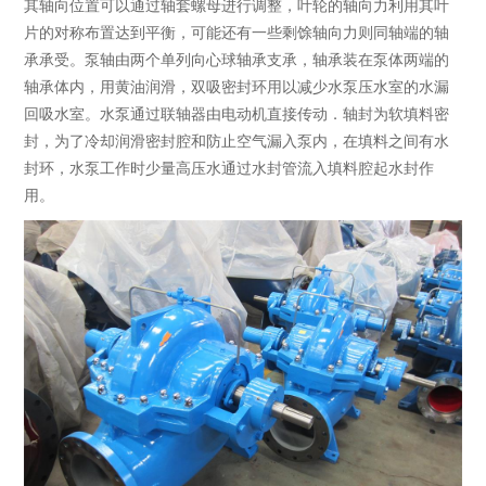
其轴向位置可以通过轴套螺母进行调整，叶轮的轴向力利用其叶
片的对称布置达到平衡，可能还有一些剩馀轴向力则同轴端的轴
承承受。泵轴由两个单列向心球轴承支承，轴承装在泵体两端的
轴承体内，用黄油润滑，双吸密封环用以减少水泵压水室的水漏
回吸水室。水泵通过联轴器由电动机直接传动．轴封为软填料密
封，为了冷却润滑密封腔和防止空气漏入泵内，在填料之间有水
封环，水泵工作时少量高压水通过水封管流入填料腔起水封作
用。