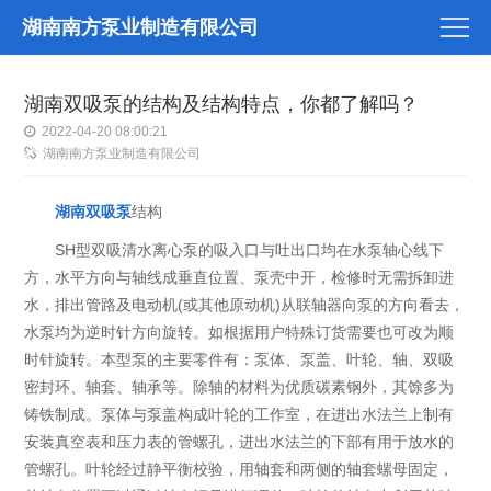
湖南南方泵业制造有限公司
湖南双吸泵的结构及结构特点，你都了解吗？
2022-04-20 08:00:21
湖南南方泵业制造有限公司
湖南双吸泵
结构
SH型双吸清水离心泵的吸入口与吐出口均在水泵轴心线下
方，水平方向与轴线成垂直位置、泵壳中开，检修时无需拆卸进
水，排出管路及电动机(或其他原动机)从联轴器向泵的方向看去，
水泵均为逆时针方向旋转。如根据用户特殊订货需要也可改为顺
时针旋转。本型泵的主要零件有：泵体、泵盖、叶轮、轴、双吸
密封环、轴套、轴承等。除轴的材料为优质碳素钢外，其馀多为
铸铁制成。泵体与泵盖构成叶轮的工作室，在进出水法兰上制有
安装真空表和压力表的管螺孔，进出水法兰的下部有用于放水的
管螺孔。叶轮经过静平衡校验，用轴套和两侧的轴套螺母固定，